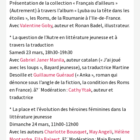
Présentation de la collection « Français d’ailleurs »
(Autrement) à travers l’album « Lyuba ou la tête dans les
étoiles », les Roms, de la Roumanie à l’Ile-de-France.
Avec
Valentine Goby
, auteur et Ronan Badel, illustrateur.
* La question de l’Autre en littérature jeunesse et à
travers la traduction
Samedi 23 mars, 18h30-19h30
Avec
Gabriel Janer Manila
, auteur catalan (« J’ai joué
avec les loups », Bayard jeunesse), sa traductrice Martine
Desoille et
Guillaume Guéraud
(« Anka », roman qui
dénonce sous l’angle de la fiction, la condition des Roms
en France). â?¨Modération :
Cathy Ytak
, auteur et
traductrice
* La place et l’évolution des héroïnes féminines dans la
littérature jeunesse
Dimanche 24 mars, 11h00-12h00
Avec les auteurs
Charlotte Bousquet
,
May Angeli
,
Hélène
Montardre
,
Ella Balaert
. â?¨Modération : Maïa Brami,