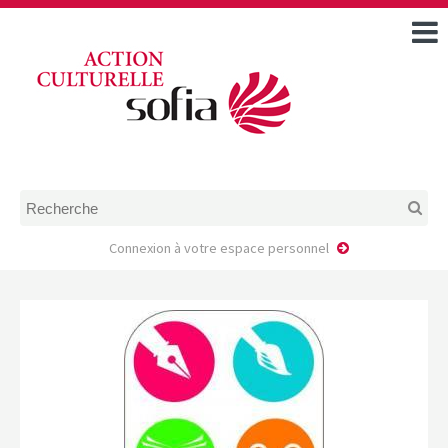
ACCUEIL
TOUS LES ÉVÉNEMENTS
COMMENT DEMANDER
UNE AIDE
RÈGLEMENT
D’INSTRUCTION DES
DOSSIERS DE DEMANDE
D’AIDE
Connexion à votre espace personnel
CALENDRIER DE DÉPÔT DE
DEMANDE
FAIRE UNE DEMANDE D’AIDE
MODÈLE D’ACCORD DE
PRESTATION
AUTEUR/PORTEUR DE
PROJET