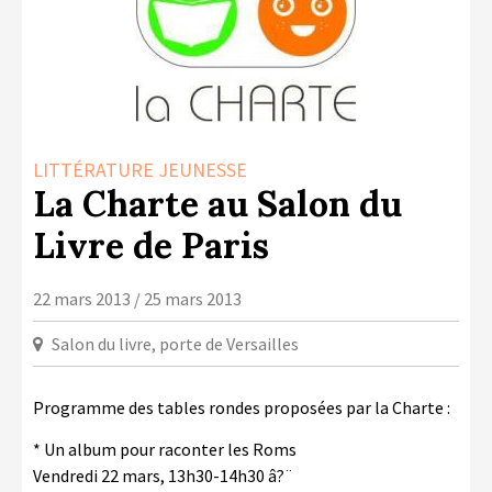
LA COPIE PRIVÉE
NUMÉRIQUE
LA CULTURE AVEC LA COPIE
PRIVÉE
RAPPORT 2019 DE L’ACTION
LITTÉRATURE JEUNESSE
CULTURELLE
La Charte au Salon du
CONTACTS
Livre de Paris
22 mars 2013 / 25 mars 2013
Salon du livre, porte de Versailles
Programme des tables rondes proposées par la Charte :
* Un album pour raconter les Roms
Vendredi 22 mars, 13h30-14h30 â?¨