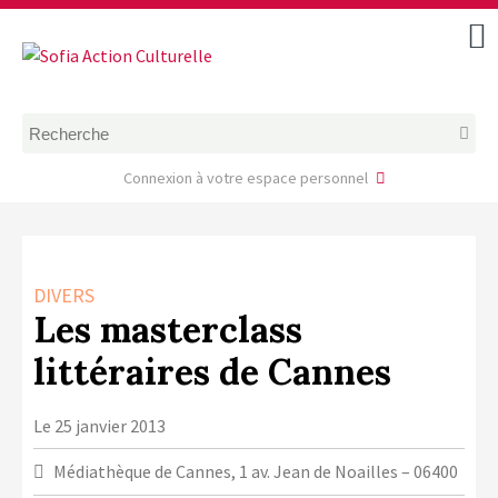
ACCUEIL
TOUS LES ÉVÉNEMENTS
COMMENT DEMANDER
UNE AIDE
Connexion à votre espace personnel
RÈGLEMENT
D’INSTRUCTION DES
DOSSIERS DE DEMANDE
D’AIDE
DIVERS
CALENDRIER DE DÉPÔT DE
Les masterclass
DEMANDE
littéraires de Cannes
FAIRE UNE DEMANDE D’AIDE
MODÈLE D’ACCORD DE
Le 25 janvier 2013
PRESTATION
AUTEUR/PORTEUR DE
Médiathèque de Cannes, 1 av. Jean de Noailles – 06400
PROJET