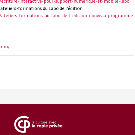
/ecriture-interactive-pour-support-numerique-et-mobile-labo
ateliers-formations du Labo de l’édition
0/ateliers-formations-au-labo-de-l-edition-nouveau-programme
.com/