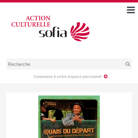
ACCUEIL
TOUS LES ÉVÉNEMENTS
COMMENT DEMANDER
UNE AIDE
RÈGLEMENT
D’INSTRUCTION DES
DOSSIERS DE DEMANDE
D’AIDE
Connexion à votre espace personnel
CALENDRIER DE DÉPÔT DE
DEMANDE
FAIRE UNE DEMANDE D’AIDE
MODÈLE D’ACCORD DE
PRESTATION
AUTEUR/PORTEUR DE
PROJET