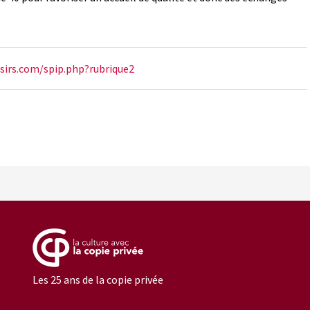
isirs.com/spip.php?rubrique2
Les 25 ans de la copie privée