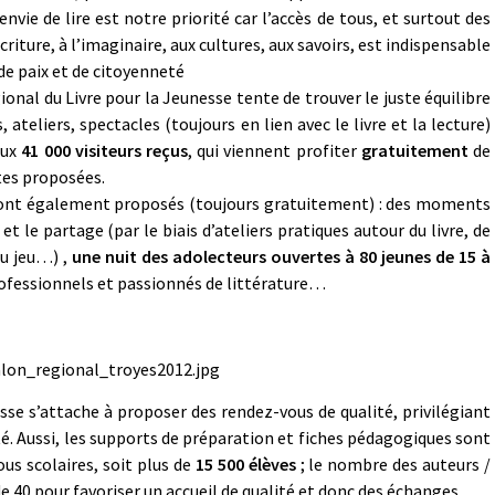
’envie de lire est notre priorité car l’accès de tous, et surtout des
écriture, à l’imaginaire, aux cultures, aux savoirs, est indispensable
, de paix et de citoyenneté
ional du Livre pour la Jeunesse tente de trouver le juste équilibre
 ateliers, spectacles (toujours en lien avec le livre et la lecture)
aux
41 000 visiteurs reçus
, qui viennent profiter
gratuitement
de
tes proposées.
sont également proposés (toujours gratuitement) : des moments
et le partage (par le biais d’ateliers pratiques autour du livre, de
du jeu…) ,
une nuit des adolecteurs ouvertes à 80 jeunes de 15 à
ofessionnels et passionnés de littérature…
sse s’attache à proposer des rendez-vous de qualité, privilégiant
té. Aussi, les supports de préparation et fiches pédagogiques sont
us scolaires, soit plus de
15 500 élèves
; le nombre des auteurs /
de 40 pour favoriser un accueil de qualité et donc des échanges