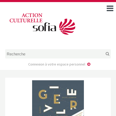
ACCUEIL
TOUS LES ÉVÉNEMENTS
COMMENT DEMANDER
UNE AIDE
RÈGLEMENT
D’INSTRUCTION DES
DOSSIERS DE DEMANDE
D’AIDE
Connexion à votre espace personnel
CALENDRIER DE DÉPÔT DE
DEMANDE
FAIRE UNE DEMANDE D’AIDE
MODÈLE D’ACCORD DE
PRESTATION
AUTEUR/PORTEUR DE
PROJET