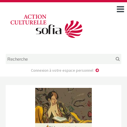
ACCUEIL
TOUS LES ÉVÉNEMENTS
COMMENT DEMANDER
UNE AIDE
RÈGLEMENT
D’INSTRUCTION DES
DOSSIERS DE DEMANDE
D’AIDE
Connexion à votre espace personnel
CALENDRIER DE DÉPÔT DE
DEMANDE
FAIRE UNE DEMANDE D’AIDE
MODÈLE D’ACCORD DE
PRESTATION
AUTEUR/PORTEUR DE
PROJET