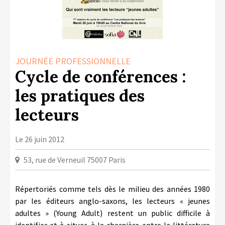
LA COPIE PRIVÉE
NUMÉRIQUE
LA CULTURE AVEC LA COPIE
PRIVÉE
JOURNÉE PROFESSIONNELLE
Cycle de conférences :
RAPPORT 2019 DE L’ACTION
CULTURELLE
les pratiques des
CONTACTS
lecteurs
Le 26 juin 2012
53, rue de Verneuil 75007 Paris
Répertoriés comme tels dès le milieu des années 1980
par les éditeurs anglo-saxons, les lecteurs « jeunes
adultes » (Young Adult) restent un public difficile à