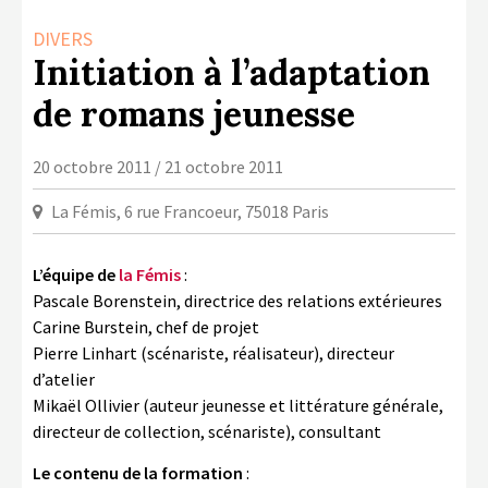
LA COPIE PRIVÉE
DIVERS
NUMÉRIQUE
Initiation à l’adaptation
LA CULTURE AVEC LA COPIE
de romans jeunesse
PRIVÉE
RAPPORT 2019 DE L’ACTION
20 octobre 2011 / 21 octobre 2011
CULTURELLE
La Fémis, 6 rue Francoeur, 75018 Paris
CONTACTS
L’équipe de
la Fémis
:
Pascale Borenstein, directrice des relations extérieures
Carine Burstein, chef de projet
Pierre Linhart (scénariste, réalisateur), directeur
d’atelier
Mikaël Ollivier (auteur jeunesse et littérature générale,
directeur de collection, scénariste), consultant
Le contenu de la formation
: