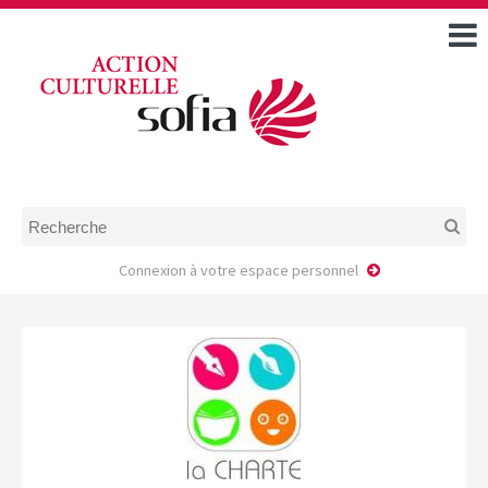
ACCUEIL
TOUS LES ÉVÉNEMENTS
COMMENT DEMANDER
UNE AIDE
RÈGLEMENT
D’INSTRUCTION DES
DOSSIERS DE DEMANDE
D’AIDE
Connexion à votre espace personnel
CALENDRIER DE DÉPÔT DE
DEMANDE
FAIRE UNE DEMANDE D’AIDE
MODÈLE D’ACCORD DE
PRESTATION
AUTEUR/PORTEUR DE
PROJET