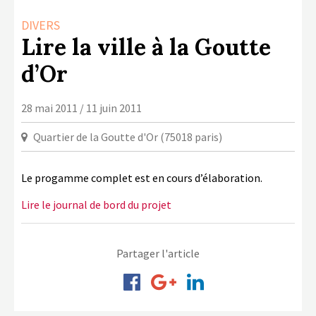
LA COPIE PRIVÉE
DIVERS
NUMÉRIQUE
Lire la ville à la Goutte
LA CULTURE AVEC LA COPIE
d’Or
PRIVÉE
RAPPORT 2019 DE L’ACTION
28 mai 2011 / 11 juin 2011
CULTURELLE
Quartier de la Goutte d'Or (75018 paris)
CONTACTS
Le progamme complet est en cours d’élaboration.
Lire le journal de bord du projet
Partager l'article