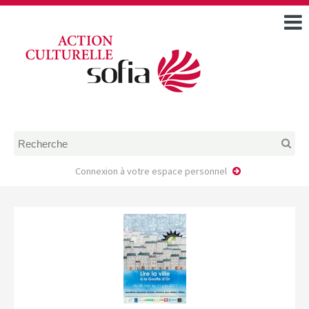
ACCUEIL
TOUS LES ÉVÉNEMENTS
COMMENT DEMANDER
UNE AIDE
RÈGLEMENT
D’INSTRUCTION DES
DOSSIERS DE DEMANDE
D’AIDE
Connexion à votre espace personnel
CALENDRIER DE DÉPÔT DE
DEMANDE
FAIRE UNE DEMANDE D’AIDE
MODÈLE D’ACCORD DE
PRESTATION
AUTEUR/PORTEUR DE
PROJET