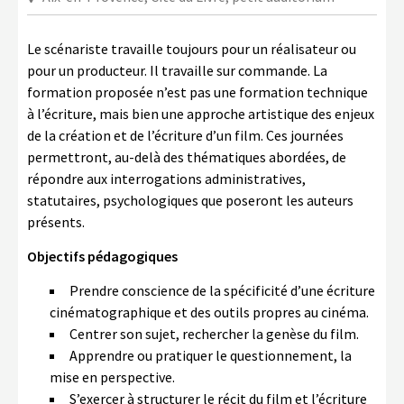
LA COPIE PRIVÉE
NUMÉRIQUE
Le scénariste travaille toujours pour un réalisateur ou
pour un producteur. Il travaille sur commande. La
LA CULTURE AVEC LA COPIE
formation proposée n’est pas une formation technique
PRIVÉE
à l’écriture, mais bien une approche artistique des enjeux
RAPPORT 2019 DE L’ACTION
de la création et de l’écriture d’un film. Ces journées
CULTURELLE
permettront, au-delà des thématiques abordées, de
répondre aux interrogations administratives,
CONTACTS
statutaires, psychologiques que poseront les auteurs
présents.
Objectifs pédagogiques
Prendre conscience de la spécificité d’une écriture
cinématographique et des outils propres au cinéma.
Centrer son sujet, rechercher la genèse du film.
Apprendre ou pratiquer le questionnement, la
mise en perspective.
S’exercer à structurer le récit du film et l’écriture