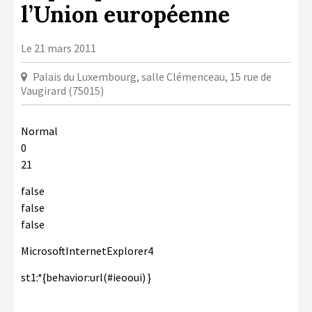
l’Union européenne
LA COPIE PRIVÉE
NUMÉRIQUE
Le 21 mars 2011
LA CULTURE AVEC LA COPIE
PRIVÉE
Palais du Luxembourg, salle Clémenceau, 15 rue de
Vaugirard (75015)
RAPPORT 2019 DE L’ACTION
CULTURELLE
Normal
CONTACTS
0
21
false
false
false
MicrosoftInternetExplorer4
st1:*{behavior:url(#ieooui) }