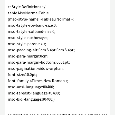
/* Style Definitions */
table.MsoNormalTable
{mso-style-name: »Tableau Normal »;
mso-tstyle-rowband-size:0;
mso-tstyle-colband-size:0;
mso-style-noshow:yes;
mso-style-parent: » »;
mso-padding-alt:0cm 5.4pt 0cm 5.4pt;
mso-para-margin:0cm;
mso-para-margin-bottom:.0001pt;
mso-pagination:widow-orphan;
font-size:10.0pt;
font-family: »Times New Roman »;
mso-ansi-language:#0400;
mso-fareast-language:#0400;
mso-bidi-language:#0400;}