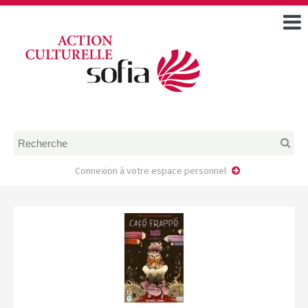
ACCUEIL
TOUS LES ÉVÉNEMENTS
COMMENT DEMANDER
UNE AIDE
RÈGLEMENT
D’INSTRUCTION DES
DOSSIERS DE DEMANDE
D’AIDE
Connexion à votre espace personnel
CALENDRIER DE DÉPÔT DE
DEMANDE
FAIRE UNE DEMANDE D’AIDE
MODÈLE D’ACCORD DE
PRESTATION
AUTEUR/PORTEUR DE
PROJET