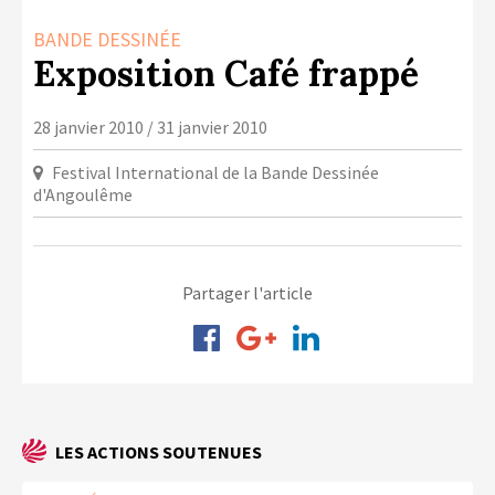
LA COPIE PRIVÉE
BANDE DESSINÉE
NUMÉRIQUE
Exposition Café frappé
LA CULTURE AVEC LA COPIE
PRIVÉE
28 janvier 2010 / 31 janvier 2010
RAPPORT 2019 DE L’ACTION
Festival International de la Bande Dessinée
CULTURELLE
d'Angoulême
CONTACTS
Partager l'article
LES ACTIONS SOUTENUES