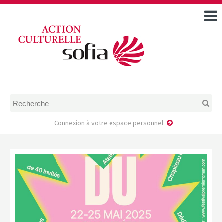
ACCUEIL
TOUS LES ÉVÉNEMENTS
COMMENT DEMANDER
UNE AIDE
RÈGLEMENT
D’INSTRUCTION DES
DOSSIERS DE DEMANDE
D’AIDE
Connexion à votre espace personnel
CALENDRIER DE DÉPÔT DE
DEMANDE
FAIRE UNE DEMANDE D’AIDE
MODÈLE D’ACCORD DE
PRESTATION
AUTEUR/PORTEUR DE
PROJET