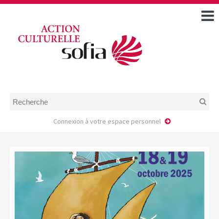
ACCUEIL
TOUS LES ÉVÉNEMENTS
COMMENT DEMANDER
UNE AIDE
RÈGLEMENT
D’INSTRUCTION DES
DOSSIERS DE DEMANDE
D’AIDE
Connexion à votre espace personnel
CALENDRIER DE DÉPÔT DE
DEMANDE
FAIRE UNE DEMANDE D’AIDE
MODÈLE D’ACCORD DE
PRESTATION
AUTEUR/PORTEUR DE
PROJET