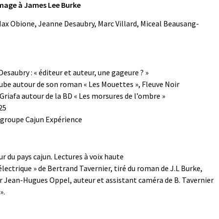
mmage à James Lee Burke
ax Obione, Jeanne Desaubry, Marc Villard, Miceal Beausang-
esaubry : « éditeur et auteur, une gageure ? »
be autour de son roman « Les Mouettes », Fleuve Noir
riafa autour de la BD « Les morsures de l’ombre »
25
e groupe Cajun Expérience
 du pays cajun. Lectures à voix haute
électrique » de Bertrand Tavernier, tiré du roman de J.L Burke,
 Jean-Hugues Oppel, auteur et assistant caméra de B. Tavernier
».