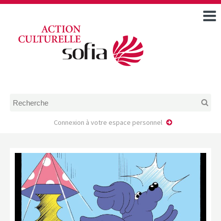
ACCUEIL
TOUS LES ÉVÉNEMENTS
COMMENT DEMANDER
UNE AIDE
RÈGLEMENT
D’INSTRUCTION DES
DOSSIERS DE DEMANDE
D’AIDE
Connexion à votre espace personnel
CALENDRIER DE DÉPÔT DE
DEMANDE
FAIRE UNE DEMANDE D’AIDE
MODÈLE D’ACCORD DE
PRESTATION
AUTEUR/PORTEUR DE
PROJET