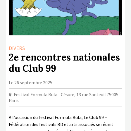
LA COPIE PRIVÉE
NUMÉRIQUE
LA CULTURE AVEC LA COPIE
PRIVÉE
RAPPORT 2019 DE L’ACTION
DIVERS
CULTURELLE
2e rencontres nationales
CONTACTS
du Club 99
Le 26 septembre 2025
Festival Formula Bula - Césure, 13 rue Santeuil 75005
Paris
A l’occasion du festival Formula Bula, Le Club 99 –
Fédération des festivals BD et arts associés se réunit