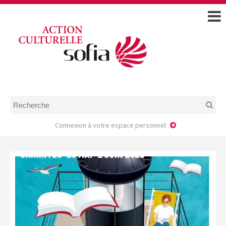
ACCUEIL
TOUS LES ÉVÉNEMENTS
COMMENT DEMANDER
UNE AIDE
RÈGLEMENT
D’INSTRUCTION DES
DOSSIERS DE DEMANDE
D’AIDE
Connexion à votre espace personnel
CALENDRIER DE DÉPÔT DE
DEMANDE
FAIRE UNE DEMANDE D’AIDE
MODÈLE D’ACCORD DE
PRESTATION
AUTEUR/PORTEUR DE
PROJET