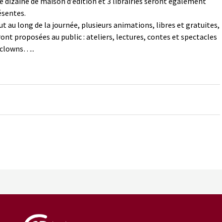
e dizaine de maison d’édition et 3 librairies seront également
ésentes.
t au long de la journée, plusieurs animations, libres et gratuites,
ont proposées au public : ateliers, lectures, contes et spectacles
 clowns…..