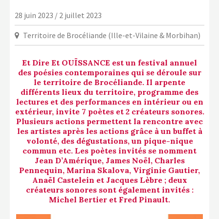
LA COPIE PRIVÉE
28 juin 2023 / 2 juillet 2023
NUMÉRIQUE
Territoire de Brocéliande (Ille-et-Vilaine & Morbihan)
LA CULTURE AVEC LA COPIE
PRIVÉE
Et Dire Et OUÏSSANCE est un festival annuel
RAPPORT 2019 DE L’ACTION
des poésies contemporaines qui se déroule sur
CULTURELLE
le territoire de Brocéliande. Il arpente
différents lieux du territoire, programme des
CONTACTS
lectures et des performances en intérieur ou en
extérieur, invite 7 poètes et 2 créateurs sonores.
Plusieurs actions permettent la rencontre avec
les artistes après les actions grâce à un buffet à
volonté, des dégustations, un pique-nique
commun etc. Les poètes invités se nomment
Jean D’Amérique, James Noël, Charles
Pennequin, Marina Skalova, Virginie Gautier,
Anaël Castelein et Jacques Lèbre ; deux
créateurs sonores sont également invités :
Michel Bertier et Fred Pinault.