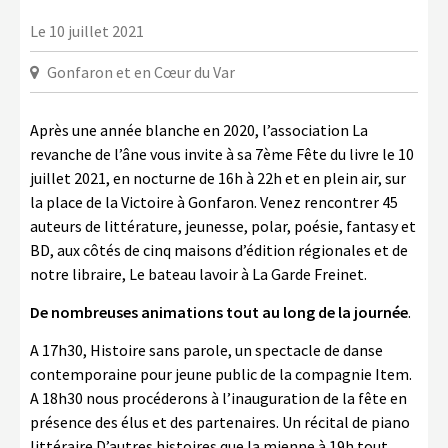
LA COPIE PRIVÉE
Le 10 juillet 2021
NUMÉRIQUE
Gonfaron et en Cœur du Var
LA CULTURE AVEC LA COPIE
PRIVÉE
Après une année blanche en 2020, l’association La
RAPPORT 2019 DE L’ACTION
revanche de l’âne vous invite à sa 7ème Fête du livre le 10
CULTURELLE
juillet 2021, en nocturne de 16h à 22h et en plein air, sur
la place de la Victoire à Gonfaron. Venez rencontrer 45
CONTACTS
auteurs de littérature, jeunesse, polar, poésie, fantasy et
BD, aux côtés de cinq maisons d’édition régionales et de
notre libraire, Le bateau lavoir à La Garde Freinet.
De nombreuses animations tout au long de la journée
.
A 17h30, Histoire sans parole, un spectacle de danse
contemporaine pour jeune public de la compagnie Item.
A 18h30 nous procéderons à l’inauguration de la fête en
présence des élus et des partenaires. Un récital de piano
littéraire D’autres histoires que la mienne à 19h tout