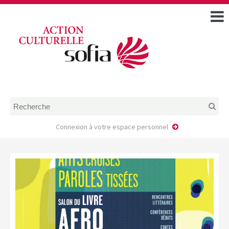
ACCUEIL
TOUS LES ÉVÉNEMENTS
COMMENT DEMANDER
UNE AIDE
RÈGLEMENT
D’INSTRUCTION DES
DOSSIERS DE DEMANDE
D’AIDE
Connexion à votre espace personnel
CALENDRIER DE DÉPÔT DE
DEMANDE
FAIRE UNE DEMANDE D’AIDE
MODÈLE D’ACCORD DE
PRESTATION
AUTEUR/PORTEUR DE
PROJET