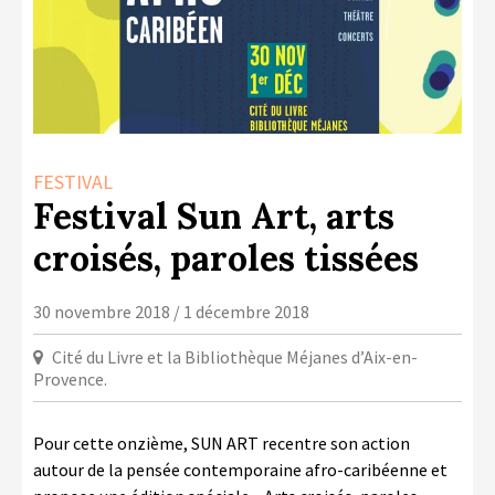
LA COPIE PRIVÉE
NUMÉRIQUE
LA CULTURE AVEC LA COPIE
PRIVÉE
RAPPORT 2019 DE L’ACTION
FESTIVAL
CULTURELLE
Festival Sun Art, arts
CONTACTS
croisés, paroles tissées
30 novembre 2018 / 1 décembre 2018
Cité du Livre et la Bibliothèque Méjanes d’Aix-en-
Provence.
Pour cette onzième, SUN ART recentre son action
autour de la pensée contemporaine afro-caribéenne et