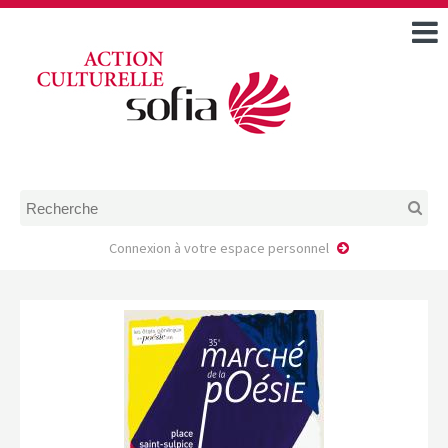
ACCUEIL
TOUS LES ÉVÉNEMENTS
COMMENT DEMANDER
UNE AIDE
RÈGLEMENT
D’INSTRUCTION DES
DOSSIERS DE DEMANDE
D’AIDE
Connexion à votre espace personnel
CALENDRIER DE DÉPÔT DE
DEMANDE
FAIRE UNE DEMANDE D’AIDE
MODÈLE D’ACCORD DE
PRESTATION
AUTEUR/PORTEUR DE
PROJET