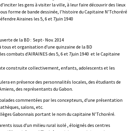
inciter les gens à visiter la ville, à leur faire découvrir des lieux
sous forme de bande dessinée, l’histoire du Capitaine N’Tchoréré
fendre Airaines les 5, 6 et 7juin 1940
uverte de la BD : Sept- Nov. 2014
 à tous et organisation d’une quinzaine de la BD
les combats d’AIRAINES des 5, 6 et 7juin 1940 et le Capitaine
te construite collectivement, enfants, adolescents et les
ulera en présence des personnalités locales, des étudiants de
 Amiens, des représentants du Gabon.
e balades commentées par les concepteurs, d’une présentation
iathèques, salons, etc.
ollèges Gabonnais portant le nom du capitaine N’Tchoréré.
rents issus d’un milieu rural isolé , éloignés des centres