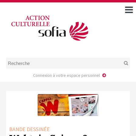
ACCUEIL
TOUS LES ÉVÉNEMENTS
COMMENT DEMANDER
UNE AIDE
RÈGLEMENT
D’INSTRUCTION DES
DOSSIERS DE DEMANDE
D’AIDE
Connexion à votre espace personnel
CALENDRIER DE DÉPÔT DE
DEMANDE
FAIRE UNE DEMANDE D’AIDE
MODÈLE D’ACCORD DE
PRESTATION
AUTEUR/PORTEUR DE
BANDE DESSINÉE
PROJET