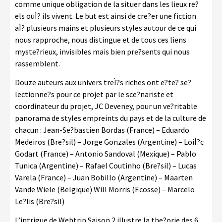
comme unique obligation de la situer dans les lieux re?
els ouÌ? ils vivent. Le but est ainsi de cre?er une fiction
aÌ? plusieurs mains et plusieurs styles autour de ce qui
nous rapproche, nous distingue et de tous ces liens
myste?rieux, invisibles mais bien pre?sents qui nous
rassemblent.
Douze auteurs aux univers treÌ?s riches ont e?te? se?
lectionne?s pour ce projet par le sce?nariste et
coordinateur du projet, JC Deveney, pour un ve?ritable
panorama de styles empreints du pays et de la culture de
chacun : Jean-Se?bastien Bordas (France) – Eduardo
Medeiros (Bre?sil) – Jorge Gonzales (Argentine) – LoiÌ?c
Godart (France) – Antonio Sandoval (Mexique) – Pablo
Tunica (Argentine) – Rafael Coutinho (Bre?sil) – Lucas
Varela (France) – Juan Bobillo (Argentine) – Maarten
Vande Wiele (Belgique) Will Morris (Ecosse) – Marcelo
Le?lis (Bre?sil)
L’intrigue de Webtrip Saison 2 illustre la the?orie des 6