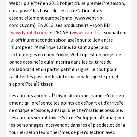
Webtrip a e?te? en 2012 l’objet d’une premieÌ?re saison,
qui a pose? les bases de cette cre?ation alors
essentiellement europe?enne (www.webtrip-
comics.com). En 2013, ses producteurs – Lyon BD
(
www.lyonbd.com
) et l’ECAM (
www.ecam.fr
) – souhaitent
lui offrir une seconde saison axe?e sur le lien entre
l’Europe et l’Amérique Latine. Faisant appel aux
technologies du nume?rique, Webtrip est un projet de
bande dessine?e qui s’inscrira dans les cultures du
collaboratif et du participatif en ligne : le tout pour
faciliter les passerelles internationales que le projet
s’appreÌ?te aÌ? tisser.
Les auteurs auront aÌ? disposition une trame e?crite en
amont qui pre?sente les points de de?part et d’arrive?e
de chaque e?pisode, ainsi qu’une the?matique possible.
Les auteurs seront invite?s la de?velopper, aÌ? imaginer
les personnages intervenant dans les e?pisodes,et de la
tourner selon leurs theÌ?mes de pre?dilection avec