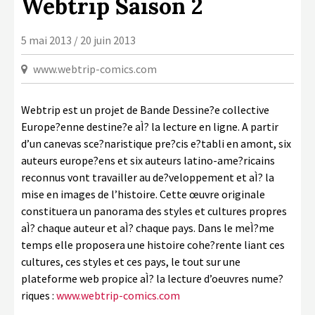
Webtrip Saison 2
LA COPIE PRIVÉE
NUMÉRIQUE
5 mai 2013 / 20 juin 2013
LA CULTURE AVEC LA COPIE
www.webtrip-comics.com
PRIVÉE
RAPPORT 2019 DE L’ACTION
Webtrip est un projet de Bande Dessine?e collective
CULTURELLE
Europe?enne destine?e aÌ? la lecture en ligne. A partir
CONTACTS
d’un canevas sce?naristique pre?cis e?tabli en amont, six
auteurs europe?ens et six auteurs latino-ame?ricains
reconnus vont travailler au de?veloppement et aÌ? la
mise en images de l’histoire. Cette œuvre originale
constituera un panorama des styles et cultures propres
aÌ? chaque auteur et aÌ? chaque pays. Dans le meÌ?me
temps elle proposera une histoire cohe?rente liant ces
cultures, ces styles et ces pays, le tout sur une
plateforme web propice aÌ? la lecture d’oeuvres nume?
riques :
www.webtrip-comics.com