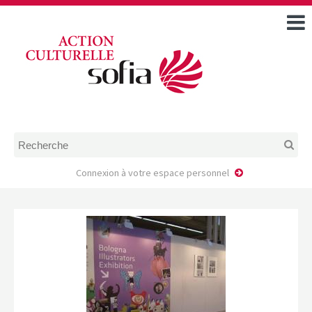
ACCUEIL
TOUS LES ÉVÉNEMENTS
COMMENT DEMANDER
UNE AIDE
RÈGLEMENT
D’INSTRUCTION DES
DOSSIERS DE DEMANDE
D’AIDE
Connexion à votre espace personnel
CALENDRIER DE DÉPÔT DE
DEMANDE
FAIRE UNE DEMANDE D’AIDE
MODÈLE D’ACCORD DE
PRESTATION
AUTEUR/PORTEUR DE
PROJET