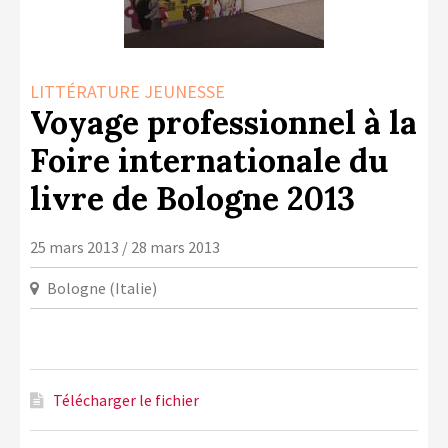
LA COPIE PRIVÉE
NUMÉRIQUE
LA CULTURE AVEC LA COPIE
LITTÉRATURE JEUNESSE
PRIVÉE
Voyage professionnel à la
RAPPORT 2019 DE L’ACTION
Foire internationale du
CULTURELLE
livre de Bologne 2013
CONTACTS
25 mars 2013 / 28 mars 2013
Bologne (Italie)
Télécharger le fichier