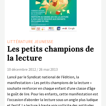
LA COPIE PRIVÉE
NUMÉRIQUE
LA CULTURE AVEC LA COPIE
PRIVÉE
RAPPORT 2019 DE L’ACTION
CULTURELLE
LITTÉRATURE JEUNESSE
Les petits champions de
CONTACTS
la lecture
10 décembre 2012 / 26 mai 2013
Lancé par le Syndicat national de l’édition, la
manifestation « Les petits champions de la lecture »
souhaite renforcer en chaque enfant d’une classe d’âge
le goût de lire. Pour les enfants, cette manifestation est
l’occasion d’aborder la lecture sous un angle plus ludique
et festif. La lecture à haute voix sollicite des aptitudes