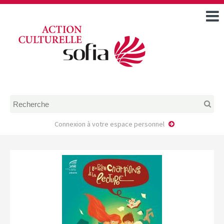
ACCUEIL
TOUS LES ÉVÉNEMENTS
COMMENT DEMANDER
UNE AIDE
RÈGLEMENT
D’INSTRUCTION DES
DOSSIERS DE DEMANDE
D’AIDE
Connexion à votre espace personnel
CALENDRIER DE DÉPÔT DE
DEMANDE
FAIRE UNE DEMANDE D’AIDE
MODÈLE D’ACCORD DE
PRESTATION
AUTEUR/PORTEUR DE
PROJET